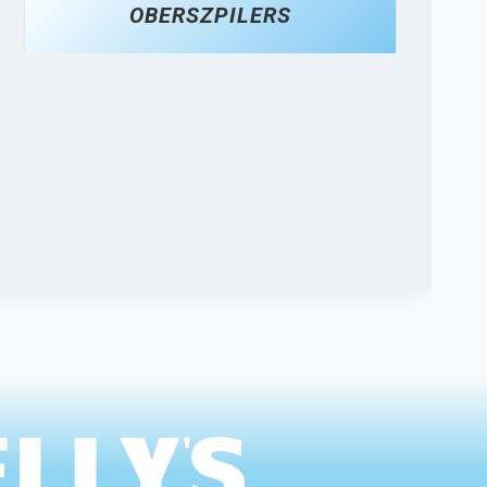
OBERSZPILERS