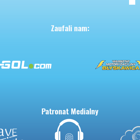
Zaufali nam:
Patronat Medialny