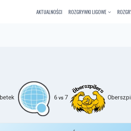
AKTUALNOŚCI
ROZGRYWKI LIGOWE
ROZGR
betek
6
7
Oberszpi
vs