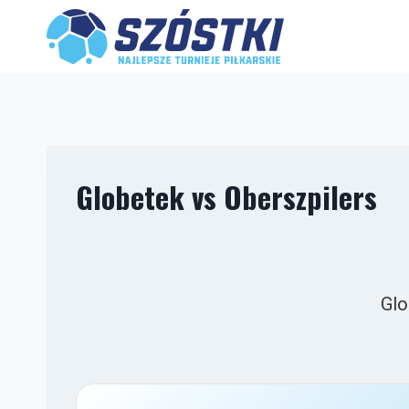
Przejdź
do
treści
Globetek vs Oberszpilers
Glo