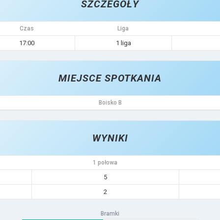
SZCZEGÓŁY
Czas
Liga
17:00
1 liga
MIEJSCE SPOTKANIA
Boisko B
WYNIKI
1 połowa
5
2
Bramki